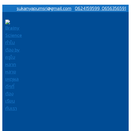
sukanyapumsri@gmail.com
0624159599, 0656356591