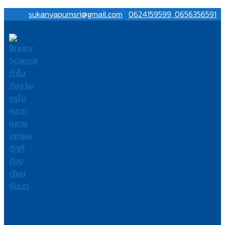
sukanyapumsri@gmail.com
0624159599, 0656356591